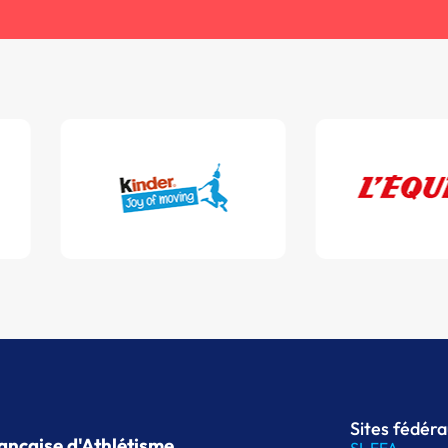
Sites fédér
ançaise d'Athlétisme