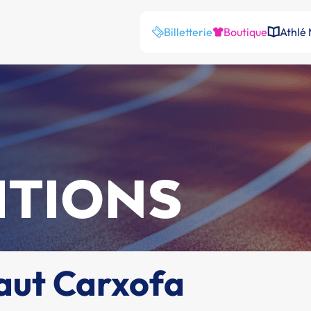
Billetterie
Boutique
Athlé
ITIONS
haut Carxofa