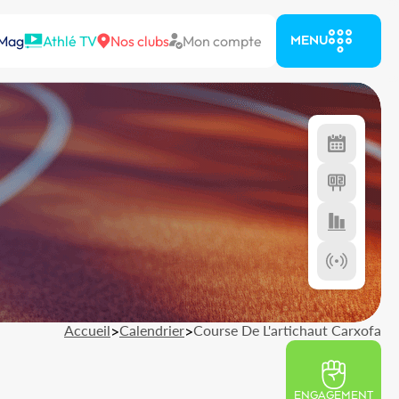
 Mag
Athlé TV
Nos clubs
Mon compte
MENU
Accueil
>
Calendrier
>
Course De L'artichaut Carxofa
ENGAGEMENT