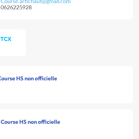
Course.artichaut@gmail.com
0626225928
/ TCX
ourse HS non officielle
 Course HS non officielle