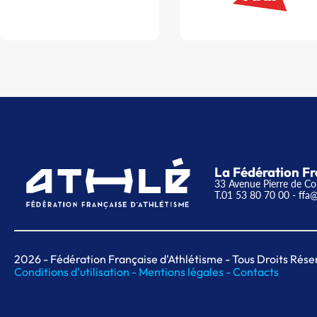
La Fédération Fr
33 Avenue Pierre de Co
T.01 53 80 70 00
- ffa@
2026
- Fédération Française d'Athlétisme - Tous Droits Rése
Conditions d'utilisation -
Mentions légales -
Contacts