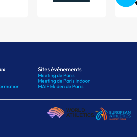
aux
Sites événements
Meeting de Paris
Meeting de Paris indoor
ormation
MAIF Ekiden de Paris