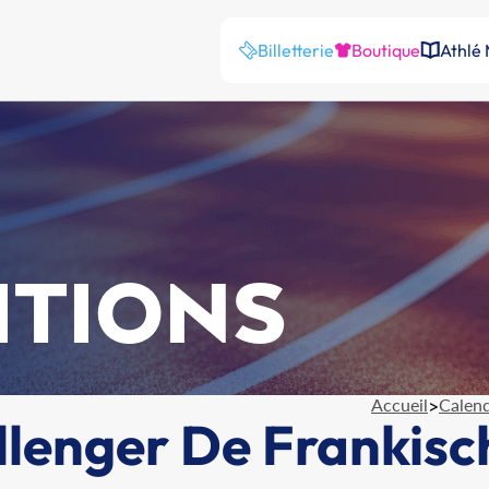
Billetterie
Boutique
Athlé
ITIONS
Accueil
>
Calend
llenger De Frankis