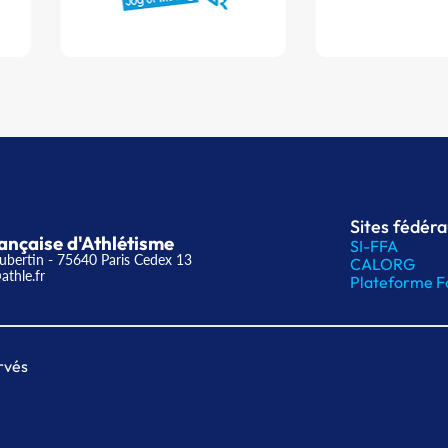
Sites fédér
ançaise d'Athlétisme
SI-FFA
ubertin - 75640 Paris Cedex 13
CALORG
athle.fr
Plateforme F
rvés