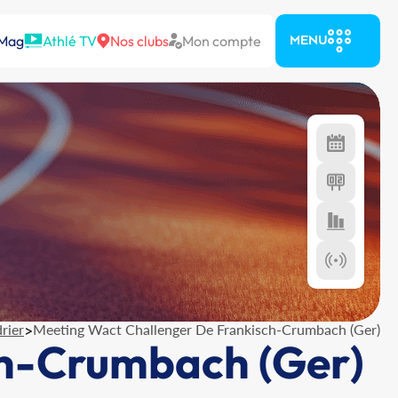
 Mag
Athlé TV
Nos clubs
Mon compte
MENU
rier
>
Meeting Wact Challenger De Frankisch-Crumbach (Ger)
ch-Crumbach (Ger)