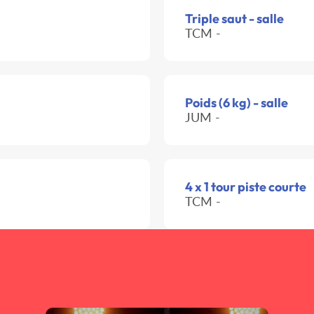
Triple saut - salle
TCM -
Poids (6 kg) - salle
JUM -
4 x 1 tour piste courte
TCM -