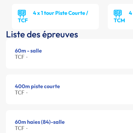
4 x 1 tour Piste Courte /
4
TCF
TCM
Liste des épreuves
60m - salle
TCF -
400m piste courte
TCF -
60m haies (84)-salle
TCF -