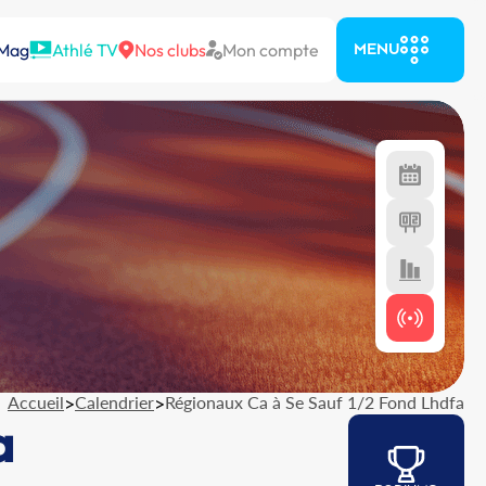
 Mag
Athlé TV
Nos clubs
Mon compte
MENU
Accueil
>
Calendrier
>
Régionaux Ca à Se Sauf 1/2 Fond Lhdfa
a