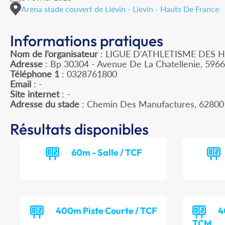
Arena stade couvert de Liévin - Lievin - Hauts De France
Informations pratiques
Nom de l’organisateur
: LIGUE D'ATHLETISME DES 
Adresse
: Bp 30304 - Avenue De La Chatellenie, 596
Téléphone 1
: 0328761800
Email
: -
Site internet
: -
Adresse du stade
: Chemin Des Manufactures, 62800
Résultats disponibles
60m - Salle / TCF
400m Piste Courte / TCF
4
TCM