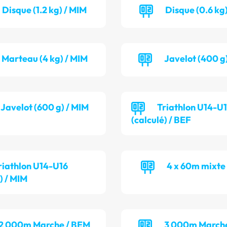
Disque (1.2 kg) / MIM
Disque (0.6 kg)
Marteau (4 kg) / MIM
Javelot (400 g
Javelot (600 g) / MIM
Triathlon U14-U
(calculé) / BEF
riathlon U14-U16
4 x 60m mixte
) / MIM
2 000m Marche / BEM
3 000m Marche