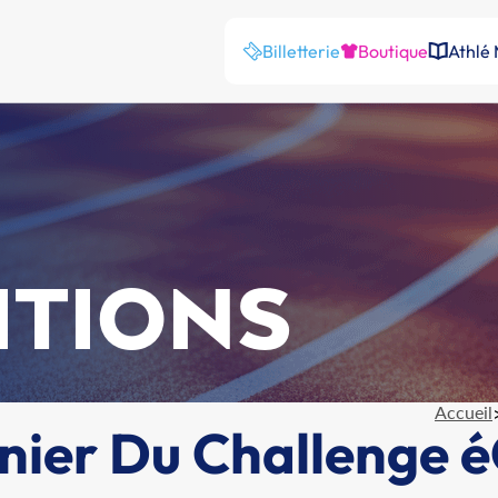
Billetterie
Boutique
Athlé
ITIONS
Accueil
nier Du Challenge é