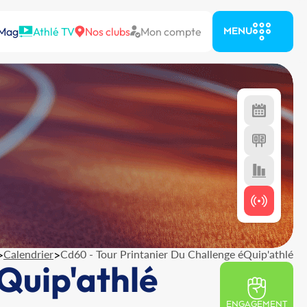
 Mag
Athlé TV
Nos clubs
Mon compte
MENU
>
Calendrier
>
Cd60 - Tour Printanier Du Challenge éQuip'athlé
Quip'athlé
ENGAGEMENT