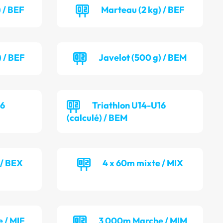
 / BEF
Marteau (2 kg) / BEF
) / BEF
Javelot (500 g) / BEM
16
Triathlon U14-U16
(calculé) / BEM
 / BEX
4 x 60m mixte / MIX
 / MIF
3 000m Marche / MIM