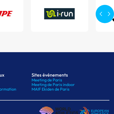
aux
Sites événements
Meeting de Paris
Meeting de Paris indoor
ormation
MAIF Ekiden de Paris