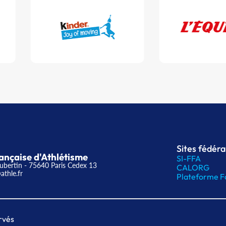
Sites fédér
ançaise d'Athlétisme
SI-FFA
ubertin - 75640 Paris Cedex 13
CALORG
athle.fr
Plateforme F
rvés