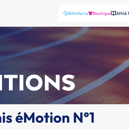
Billetterie
Boutique
Athlé
ITIONS
is éMotion N°1