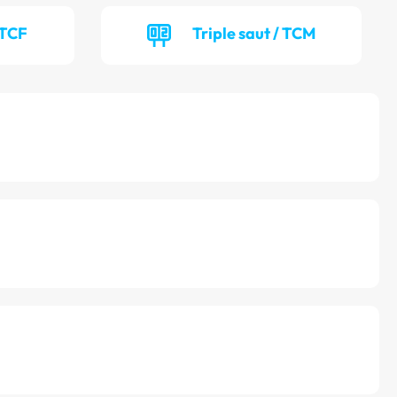
 TCF
Triple saut / TCM