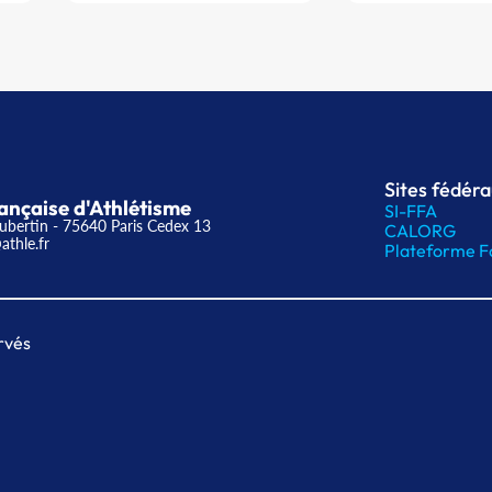
Sites fédér
ançaise d'Athlétisme
SI-FFA
ubertin - 75640 Paris Cedex 13
CALORG
athle.fr
Plateforme F
rvés