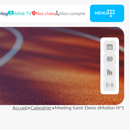
 Mag
Athlé TV
Nos clubs
Mon compte
MENU
Accueil
>
Calendrier
>
Meeting Saint-Denis éMotion N°1