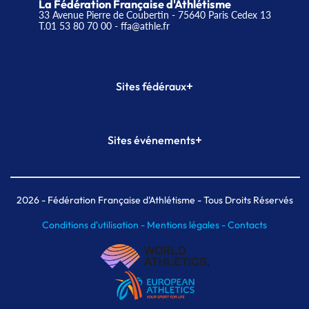
La Fédération Française d'Athlétisme
33 Avenue Pierre de Coubertin - 75640 Paris Cedex 13
T.01 53 80 70 00
- ffa@athle.fr
+
Sites fédéraux
SI-FFA
CALORG
+
Sites événements
Plateforme Formation
Meeting de Paris
Meeting de Paris indoor
MAIF Ekiden de Paris
2026
- Fédération Française d'Athlétisme - Tous Droits Réservés
Conditions d'utilisation -
Mentions légales -
Contacts