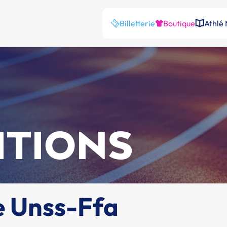
Billetterie
Boutique
Athlé
ITIONS
e Unss-Ffa