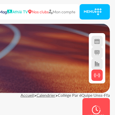
 Mag
Athlé TV
Nos clubs
Mon compte
MENU
Accueil
>
Calendrier
>
Collège Par éQuipe Unss-Ffa