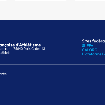
Sites fédér
ançaise d'Athlétisme
SI-FFA
ubertin - 75640 Paris Cedex 13
CALORG
athle.fr
Plateforme F
rvés