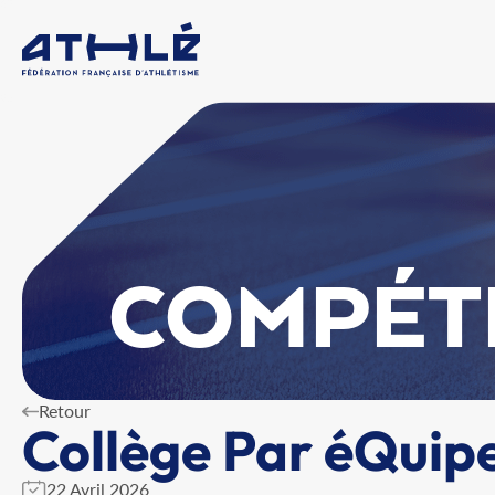
COMPÉT
Retour
Collège Par éQuip
22 Avril 2026