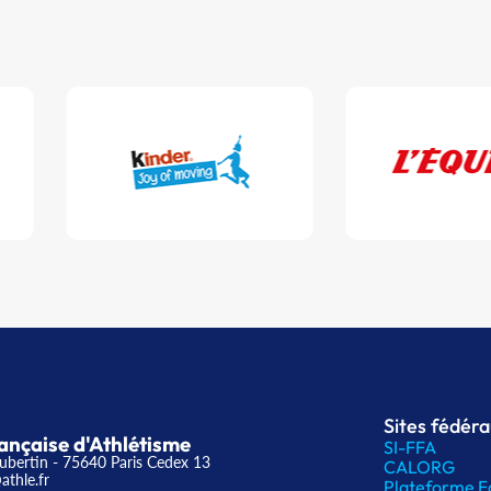
Sites fédér
ançaise d'Athlétisme
SI-FFA
ubertin - 75640 Paris Cedex 13
CALORG
athle.fr
Plateforme F