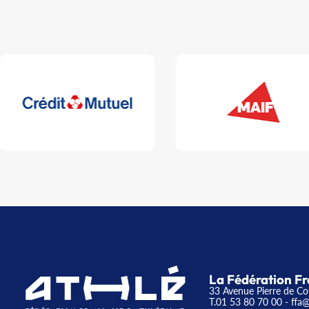
La Fédération Fr
33 Avenue Pierre de Co
T.01 53 80 70 00
- ffa@