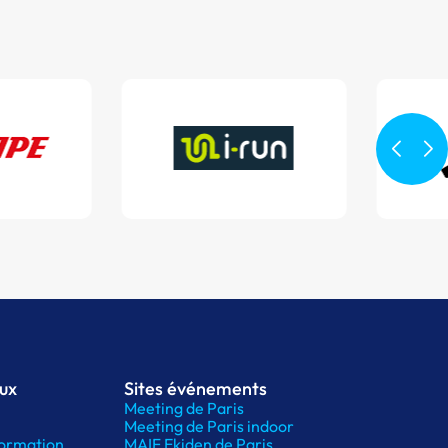
aux
Sites événements
Meeting de Paris
Meeting de Paris indoor
ormation
MAIF Ekiden de Paris