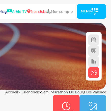
 Mag
Athlé TV
Nos clubs
Mon compte
MENU
Accueil
>
Calendrier
>
Semi Marathon De Bourg Les Valence