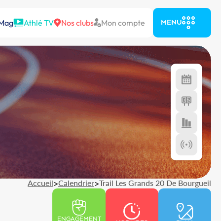
 Mag
Athlé TV
Nos clubs
Mon compte
MENU
Accueil
>
Calendrier
>
Trail Les Grands 20 De Bourgueil
ENGAGEMENT