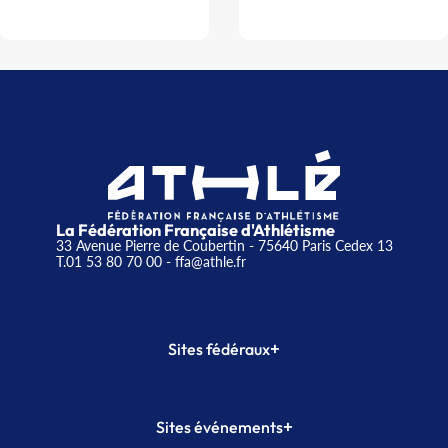
La Fédération Française d'Athlétisme
33 Avenue Pierre de Coubertin - 75640 Paris Cedex 13
T.01 53 80 70 00
- ffa@athle.fr
+
Sites fédéraux
SI-FFA
CALORG
+
Sites événements
Plateforme Formation