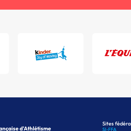
Sites fédér
ançaise d'Athlétisme
SI-FFA