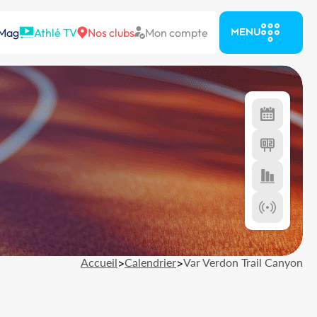
 Mag
Athlé TV
Nos clubs
Mon compte
MENU
Accueil
>
Calendrier
>
Var Verdon Trail Canyon