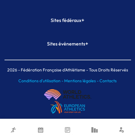
+
Sites fédéraux
SI-FFA
CALORG
+
Sites événements
Plateforme Formation
Meeting de Paris
Meeting de Paris indoor
MAIF Ekiden de Paris
2026
- Fédération Française d'Athlétisme - Tous Droits Réservés
Conditions d'utilisation -
Mentions légales -
Contacts