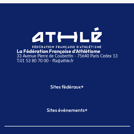
La Fédération Française d'Athlétisme
33 Avenue Pierre de Coubertin - 75640 Paris Cedex 13
T.01 53 80 70 00
- ffa@athle.fr
+
Sites fédéraux
SI-FFA
CALORG
+
Sites événements
Plateforme Formation
Meeting de Paris
Meeting de Paris indoor