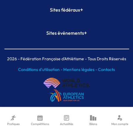
+
Sites fédéraux
SI-FFA
CALORG
+
Sites événements
Plateforme Formation
Meeting de Paris
Meeting de Paris indoor
MAIF Ekiden de Paris
2026
- Fédération Française d'Athlétisme - Tous Droits Réservés
Conditions d'utilisation -
Mentions légales -
Contacts
Pratiques
Compétitions
Actualités
Bilans
Mon compte