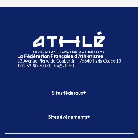
La Fédération Française d'Athlétisme
33 Avenue Pierre de Coubertin - 75640 Paris Cedex 13
T.01 53 80 70 00
- ffa@athle.fr
+
Sites fédéraux
SI-FFA
CALORG
+
Sites événements
Plateforme Formation
Meeting de Paris
Meeting de Paris indoor