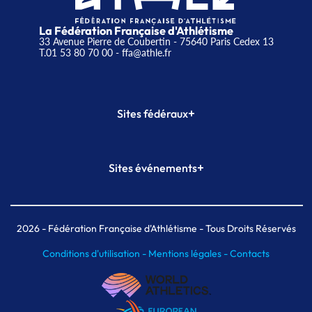
La Fédération Française d'Athlétisme
33 Avenue Pierre de Coubertin - 75640 Paris Cedex 13
T.01 53 80 70 00
- ffa@athle.fr
+
Sites fédéraux
SI-FFA
CALORG
+
Sites événements
Plateforme Formation
Meeting de Paris
Meeting de Paris indoor
MAIF Ekiden de Paris
2026
- Fédération Française d'Athlétisme - Tous Droits Réservés
Conditions d'utilisation -
Mentions légales -
Contacts