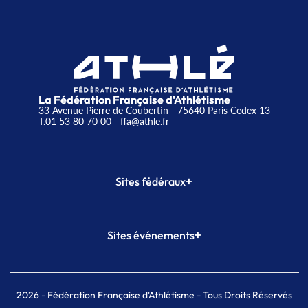
La Fédération Française d'Athlétisme
33 Avenue Pierre de Coubertin - 75640 Paris Cedex 13
T.01 53 80 70 00
- ffa@athle.fr
+
Sites fédéraux
SI-FFA
CALORG
+
Sites événements
Plateforme Formation
Meeting de Paris
Meeting de Paris indoor
MAIF Ekiden de Paris
2026
- Fédération Française d'Athlétisme - Tous Droits Réservés