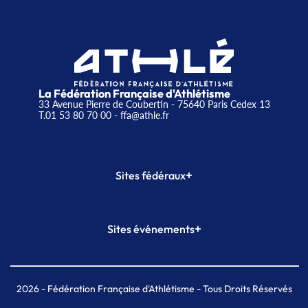
La Fédération Française d'Athlétisme
33 Avenue Pierre de Coubertin - 75640 Paris Cedex 13
T.01 53 80 70 00
- ffa@athle.fr
+
Sites fédéraux
SI-FFA
CALORG
+
Sites événements
Plateforme Formation
Meeting de Paris
Meeting de Paris indoor
MAIF Ekiden de Paris
2026
- Fédération Française d'Athlétisme - Tous Droits Réservés