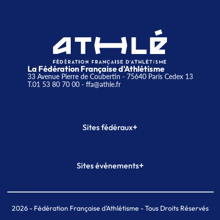
La Fédération Française d'Athlétisme
33 Avenue Pierre de Coubertin - 75640 Paris Cedex 13
T.01 53 80 70 00
- ffa@athle.fr
+
Sites fédéraux
SI-FFA
CALORG
+
Sites événements
Plateforme Formation
Meeting de Paris
Meeting de Paris indoor
MAIF Ekiden de Paris
2026
- Fédération Française d'Athlétisme - Tous Droits Réservés