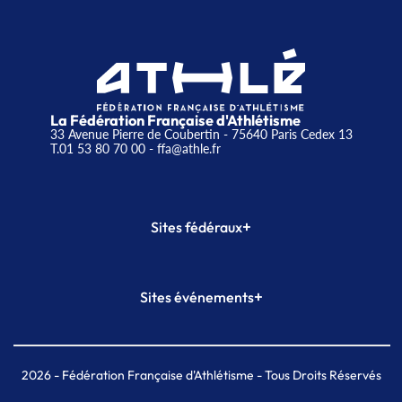
La Fédération Française d'Athlétisme
33 Avenue Pierre de Coubertin - 75640 Paris Cedex 13
T.01 53 80 70 00
- ffa@athle.fr
+
Sites fédéraux
SI-FFA
CALORG
+
Sites événements
Plateforme Formation
Meeting de Paris
Meeting de Paris indoor
MAIF Ekiden de Paris
2026
- Fédération Française d'Athlétisme - Tous Droits Réservés