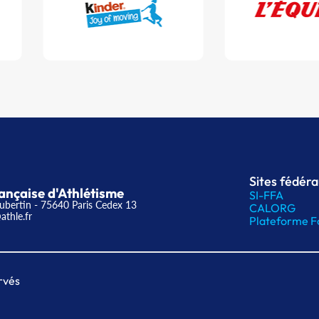
Sites fédér
ançaise d'Athlétisme
SI-FFA
ubertin - 75640 Paris Cedex 13
CALORG
athle.fr
Plateforme F
rvés