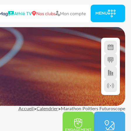
 Mag
Athlé TV
Nos clubs
Mon compte
MENU
Accueil
>
Calendrier
>
Marathon Poitiers Futuroscope
ENGAGEMENT