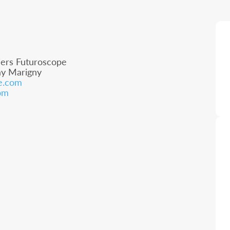
iers Futuroscope
ay Marigny
e.com
com