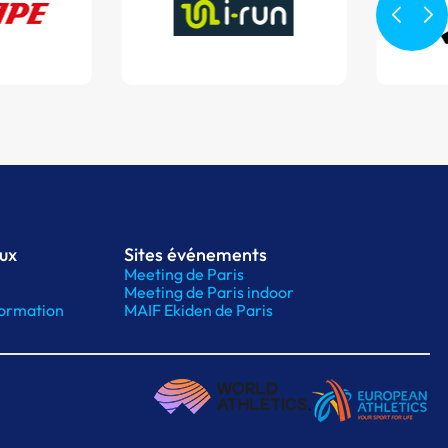
aux
Sites événements
Meeting de Paris
Meeting de Paris indoor
ormation
MAIF Ekiden de Paris