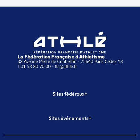
La Fédération Française d'Athlétisme
33 Avenue Pierre de Coubertin - 75640 Paris Cedex 13
T.01 53 80 70 00
- ffa@athle.fr
+
Sites fédéraux
SI-FFA
CALORG
+
Sites événements
Plateforme Formation
Meeting de Paris
Meeting de Paris indoor