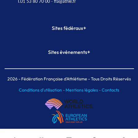
T.01 53 80 70 00
- ffa@athle.fr
+
Sites fédéraux
SI-FFA
CALORG
+
Sites événements
Plateforme Formation
Meeting de Paris
Meeting de Paris indoor
MAIF Ekiden de Paris
2026
- Fédération Française d'Athlétisme - Tous Droits Réservés
Conditions d'utilisation -
Mentions légales -
Contacts