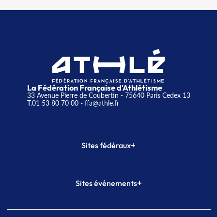
La Fédération Française d'Athlétisme
33 Avenue Pierre de Coubertin - 75640 Paris Cedex 13
T.01 53 80 70 00
- ffa@athle.fr
+
Sites fédéraux
SI-FFA
CALORG
+
Sites événements
Plateforme Formation
Meeting de Paris
Meeting de Paris indoor