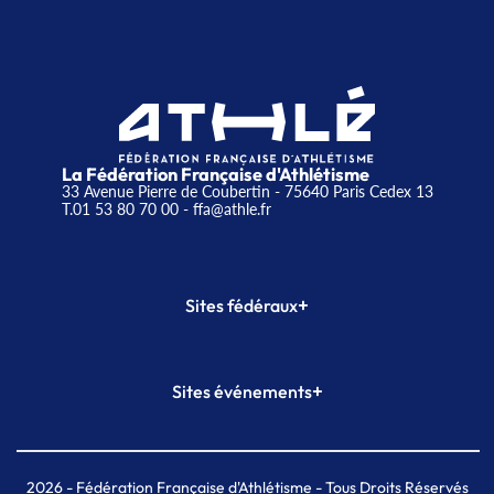
La Fédération Française d'Athlétisme
33 Avenue Pierre de Coubertin - 75640 Paris Cedex 13
T.01 53 80 70 00
- ffa@athle.fr
+
Sites fédéraux
SI-FFA
CALORG
+
Sites événements
Plateforme Formation
Meeting de Paris
Meeting de Paris indoor
MAIF Ekiden de Paris
2026
- Fédération Française d'Athlétisme - Tous Droits Réservés