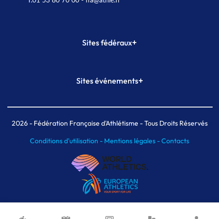
+
Sites fédéraux
SI-FFA
CALORG
+
Sites événements
Plateforme Formation
Meeting de Paris
Meeting de Paris indoor
MAIF Ekiden de Paris
2026
- Fédération Française d'Athlétisme - Tous Droits Réservés
Conditions d'utilisation -
Mentions légales -
Contacts