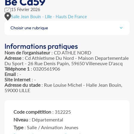
Be Cd59
15 Février 2026
Salle Jean Bouin - Lille - Hauts De France
Choisir une rubrique
Informations pratiques
Nom de l’organisateur
: CD ATHLE NORD
Adresse
: Cd Athletisme Du Nord - Maison Departementale
Du Sport - 26 Rue Denis Papin, 59650 Villeneuve D'ascq
Téléphone 1
: 0320561906
Email
: -
Site internet
: -
Adresse du stade
: Rue Louise Michel - Halle Jean Bouin,
59000 LILLE
Code compétition
: 312225
Niveau
: Départemental
Type
: Salle / Animation Jeunes