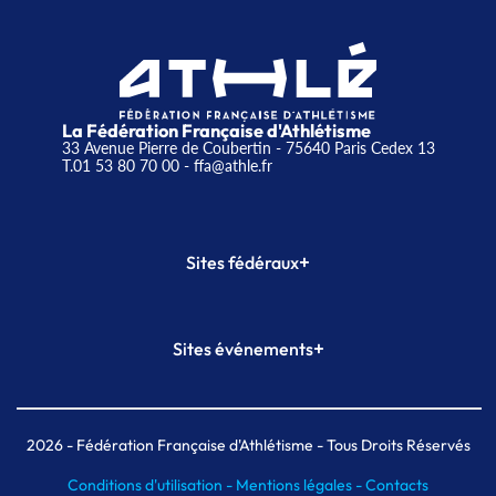
La Fédération Française d'Athlétisme
33 Avenue Pierre de Coubertin - 75640 Paris Cedex 13
T.01 53 80 70 00
- ffa@athle.fr
+
Sites fédéraux
SI-FFA
CALORG
+
Sites événements
Plateforme Formation
Meeting de Paris
Meeting de Paris indoor
MAIF Ekiden de Paris
2026
- Fédération Française d'Athlétisme - Tous Droits Réservés
Conditions d'utilisation -
Mentions légales -
Contacts