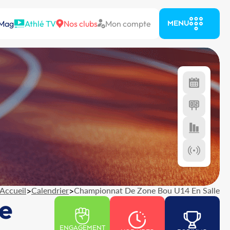
 Mag
Athlé TV
Nos clubs
Mon compte
MENU
Accueil
>
Calendrier
>
Championnat De Zone Bou U14 En Salle
e
ENGAGEMENT