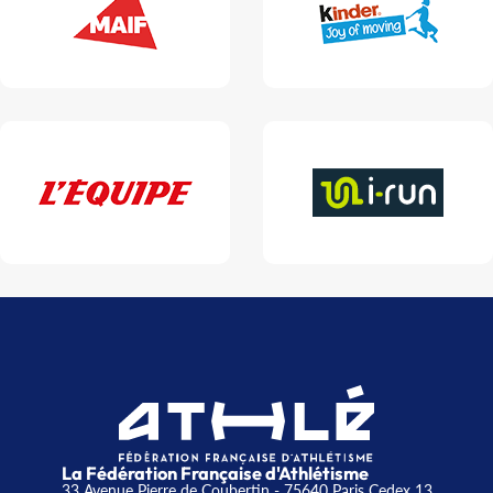
La Fédération Française d'Athlétisme
33 Avenue Pierre de Coubertin - 75640 Paris Cedex 13