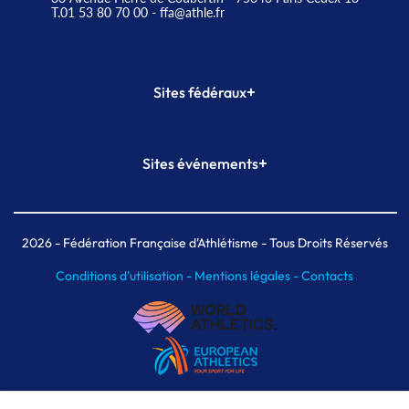
T.01 53 80 70 00
- ffa@athle.fr
+
Sites fédéraux
SI-FFA
CALORG
+
Sites événements
Plateforme Formation
Meeting de Paris
Meeting de Paris indoor
MAIF Ekiden de Paris
2026
- Fédération Française d'Athlétisme - Tous Droits Réservés
Conditions d'utilisation -
Mentions légales -
Contacts