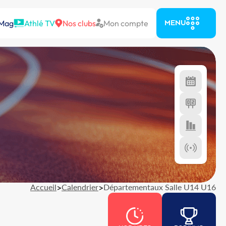
 Mag
Athlé TV
Nos clubs
Mon compte
MENU
Accueil
>
Calendrier
>
Départementaux Salle U14 U16