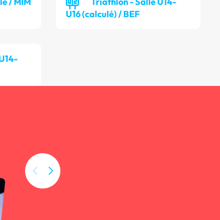
lle / MIM
Triathlon - Salle U14-
U16 (calculé) / BEF
 U14-