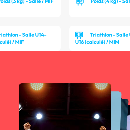
oids (3 kg) - Salle / MIF
Poids (4 kg) - Sa
riathlon - Salle U14-
Triathlon - Salle
culé) / MIF
U16 (calculé) / MIM