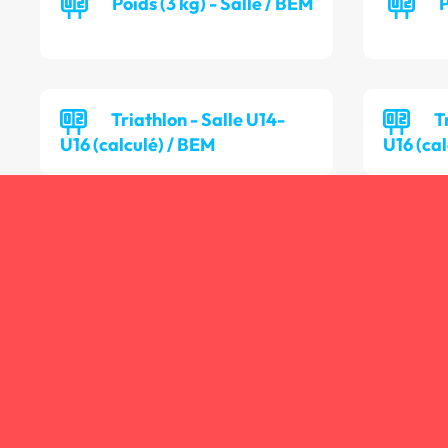
Poids (3 kg) - Salle / BEM
P
Triathlon - Salle U14-
T
U16 (calculé) / BEM
U16 (cal