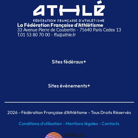
La Fédération Française d'Athlétisme
33 Avenue Pierre de Coubertin - 75640 Paris Cedex 13
T.01 53 80 70 00
- ffa@athle.fr
+
Sites fédéraux
SI-FFA
CALORG
+
Sites événements
Plateforme Formation
Meeting de Paris
Meeting de Paris indoor
MAIF Ekiden de Paris
2026
- Fédération Française d'Athlétisme - Tous Droits Réservés
Conditions d'utilisation -
Mentions légales -
Contacts