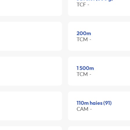
TCF -
200m
TCM -
1 500m
TCM -
110m haies (91)
CAM -