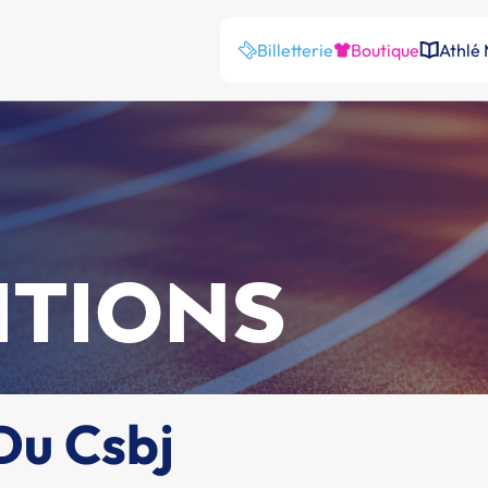
Billetterie
Boutique
Athlé
ITIONS
Du Csbj