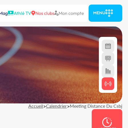
 Mag
Athlé TV
Nos clubs
Mon compte
MENU
Accueil
>
Calendrier
>
Meeting Distance Du Csbj