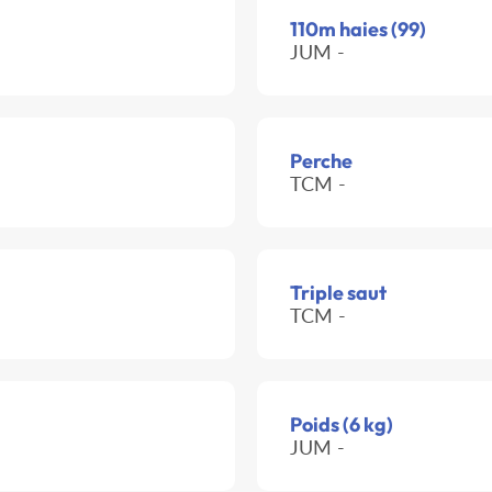
110m haies (99)
JUM -
Perche
TCM -
Triple saut
TCM -
Poids (6 kg)
JUM -