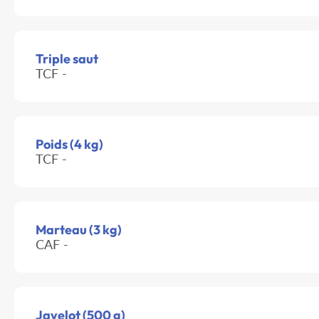
Triple saut
TCF -
Poids (4 kg)
TCF -
Marteau (3 kg)
CAF -
Javelot (500 g)