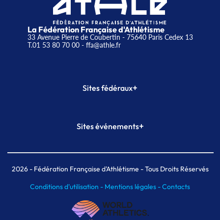
La Fédération Française d'Athlétisme
33 Avenue Pierre de Coubertin - 75640 Paris Cedex 13
T.01 53 80 70 00
- ffa@athle.fr
+
Sites fédéraux
SI-FFA
CALORG
+
Sites événements
Plateforme Formation
Meeting de Paris
Meeting de Paris indoor
MAIF Ekiden de Paris
2026
- Fédération Française d'Athlétisme - Tous Droits Réservés
Conditions d'utilisation -
Mentions légales -
Contacts