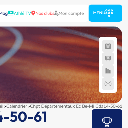
 Mag
Athlé TV
Nos clubs
Mon compte
MENU
il
>
Calendrier
>
Chpt Départementaux Ec Be-Mi Cda14-50-61
4-50-61