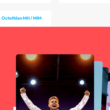
Octathlon MH / MIM