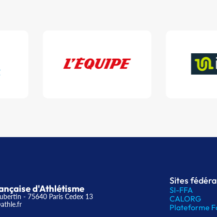
Sites fédér
ançaise d'Athlétisme
SI-FFA
ubertin - 75640 Paris Cedex 13
CALORG
athle.fr
Plateforme F