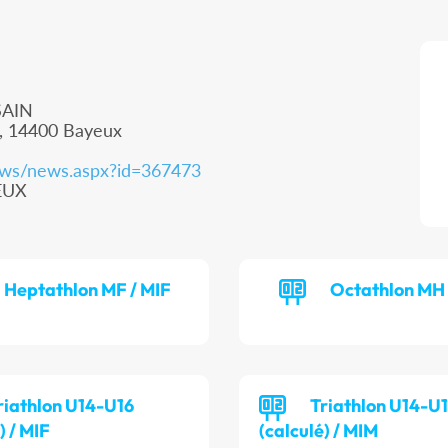
SAIN
n, 14400 Bayeux
.news/news.aspx?id=367473
EUX
Heptathlon MF / MIF
Octathlon MH 
riathlon U14-U16
Triathlon U14-U
) / MIF
(calculé) / MIM