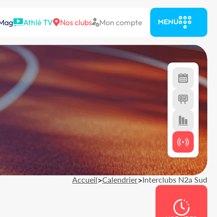
 Mag
Athlé TV
Nos clubs
Mon compte
MENU
Accueil
>
Calendrier
>
Interclubs N2a Sud