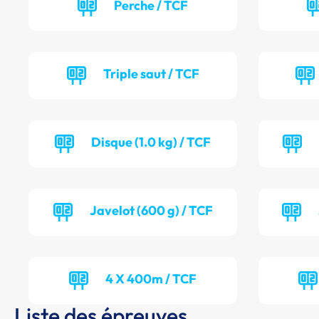
Perche / TCF
Triple saut / TCF
Disque (1.0 kg) / TCF
Javelot (600 g) / TCF
4 X 400m / TCF
Liste des épreuves