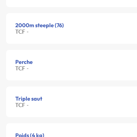
2000m steeple (76)
TCF -
Perche
TCF -
Triple saut
TCF -
Poids (4 kg)