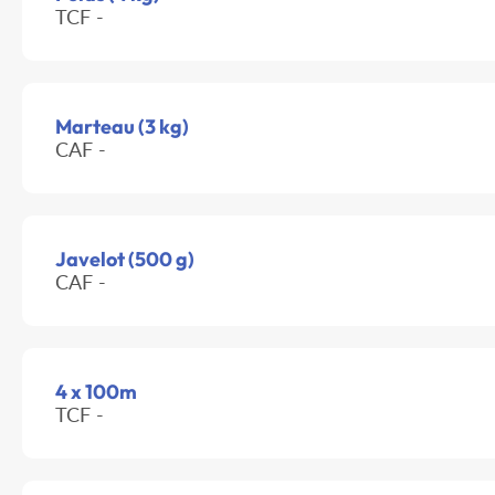
TCF -
Marteau (3 kg)
CAF -
Javelot (500 g)
CAF -
4 x 100m
TCF -