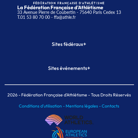
La Fédération Française d'Athlétisme
33 Avenue Pierre de Coubertin - 75640 Paris Cedex 13
T.01 53 80 70 00
- ffa@athle.fr
+
Sites fédéraux
SI-FFA
CALORG
+
Sites événements
Plateforme Formation
Meeting de Paris
Meeting de Paris indoor
MAIF Ekiden de Paris
2026
- Fédération Française d'Athlétisme - Tous Droits Réservés
Conditions d'utilisation -
Mentions légales -
Contacts