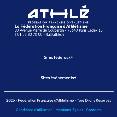
La Fédération Française d'Athlétisme
33 Avenue Pierre de Coubertin - 75640 Paris Cedex 13
T.01 53 80 70 00
- ffa@athle.fr
+
Sites fédéraux
SI-FFA
CALORG
+
Sites événements
Plateforme Formation
Meeting de Paris
Meeting de Paris indoor
MAIF Ekiden de Paris
2026
- Fédération Française d'Athlétisme - Tous Droits Réservés
Conditions d'utilisation -
Mentions légales -
Contacts