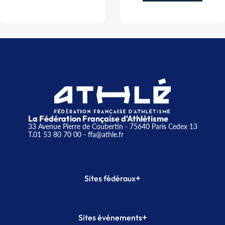
La Fédération Française d'Athlétisme
33 Avenue Pierre de Coubertin - 75640 Paris Cedex 13
T.01 53 80 70 00
- ffa@athle.fr
+
Sites fédéraux
SI-FFA
CALORG
+
Sites événements
Plateforme Formation