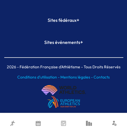
+
Sites fédéraux
SI-FFA
CALORG
+
Sites événements
Plateforme Formation
Meeting de Paris
Meeting de Paris indoor
MAIF Ekiden de Paris
2026
- Fédération Française d'Athlétisme - Tous Droits Réservés
Conditions d'utilisation -
Mentions légales -
Contacts