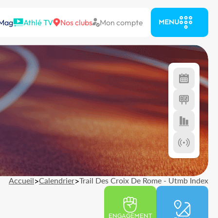
 Mag
Athlé TV
Nos clubs
Mon compte
MENU
Accueil
>
Calendrier
>
Trail Des Croix De Rome - Utmb Index
ENGAGEMENT