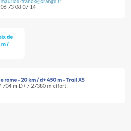
maurice-franck@orange.fr
06 73 08 07 14
oix de
 m /
 de rome - 20 km / d+ 450 m - Trail XS
 704 m D+ / 27380 m effort