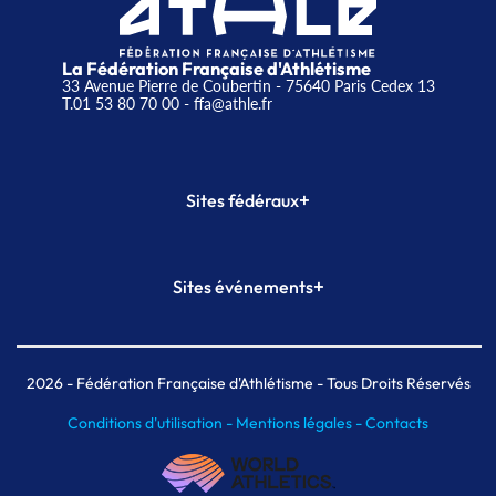
La Fédération Française d'Athlétisme
33 Avenue Pierre de Coubertin - 75640 Paris Cedex 13
T.01 53 80 70 00
- ffa@athle.fr
+
Sites fédéraux
SI-FFA
CALORG
+
Sites événements
Plateforme Formation
Meeting de Paris
Meeting de Paris indoor
MAIF Ekiden de Paris
2026
- Fédération Française d'Athlétisme - Tous Droits Réservés
Conditions d'utilisation -
Mentions légales -
Contacts