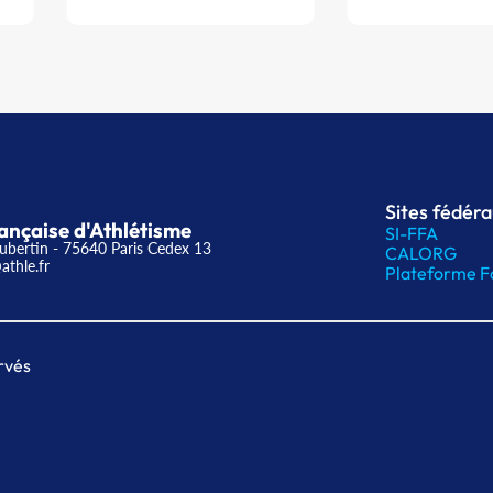
Sites fédér
ançaise d'Athlétisme
SI-FFA
ubertin - 75640 Paris Cedex 13
CALORG
athle.fr
Plateforme F
rvés