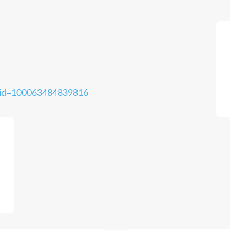
p?id=100063484839816