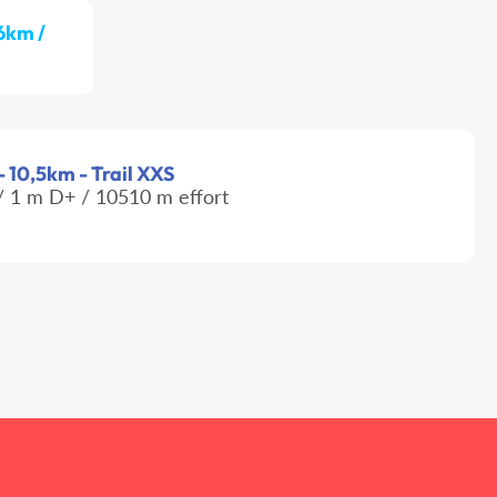
 6km /
- 10,5km - Trail XXS
 1 m D+ / 10510 m effort