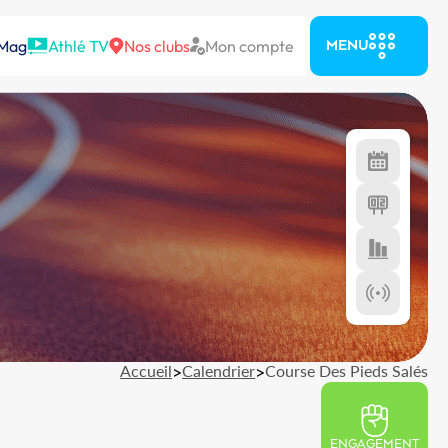
 Mag
Athlé TV
Nos clubs
Mon compte
MENU
Accueil
>
Calendrier
>
Course Des Pieds Salés
ENGAGEMENT