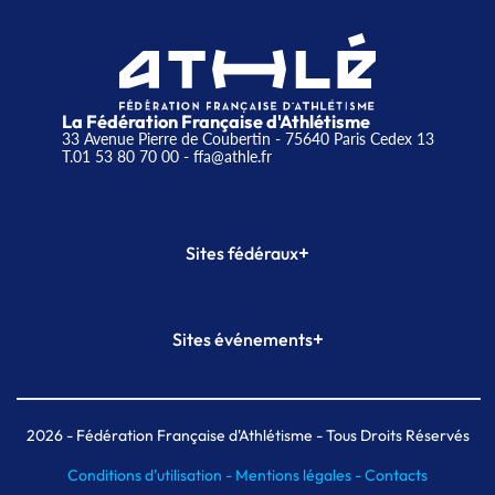
La Fédération Française d'Athlétisme
33 Avenue Pierre de Coubertin - 75640 Paris Cedex 13
T.01 53 80 70 00
- ffa@athle.fr
+
Sites fédéraux
SI-FFA
CALORG
+
Sites événements
Plateforme Formation
Meeting de Paris
Meeting de Paris indoor
MAIF Ekiden de Paris
2026
- Fédération Française d'Athlétisme - Tous Droits Réservés
Conditions d'utilisation -
Mentions légales -
Contacts