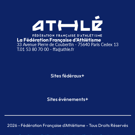
La Fédération Française d'Athlétisme
33 Avenue Pierre de Coubertin - 75640 Paris Cedex 13
T.01 53 80 70 00
- ffa@athle.fr
+
Sites fédéraux
SI-FFA
CALORG
+
Sites événements
Plateforme Formation
Meeting de Paris
Meeting de Paris indoor
MAIF Ekiden de Paris
2026
- Fédération Française d'Athlétisme - Tous Droits Réservés