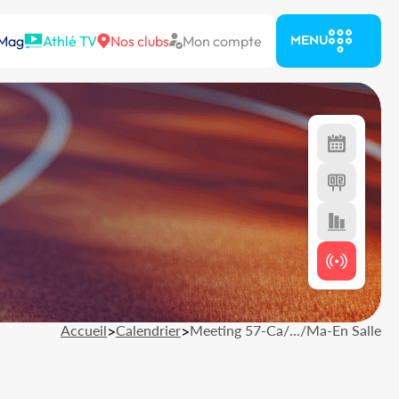
 Mag
Athlé TV
Nos clubs
Mon compte
MENU
Accueil
>
Calendrier
>
Meeting 57-Ca/.../Ma-En Salle