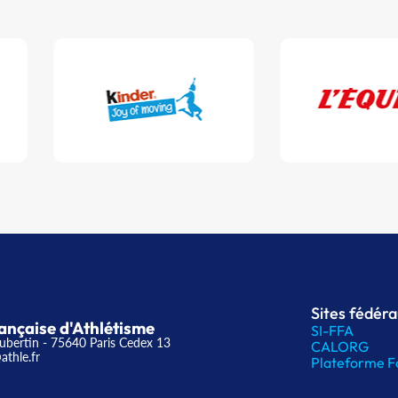
Sites fédér
ançaise d'Athlétisme
SI-FFA
ubertin - 75640 Paris Cedex 13
CALORG
athle.fr
Plateforme F