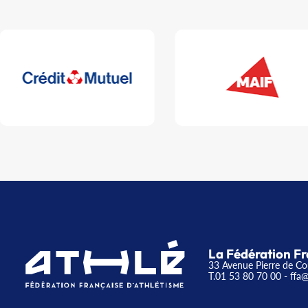
La Fédération Fr
33 Avenue Pierre de Co
T.01 53 80 70 00
- ffa@