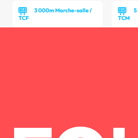
3 000m Marche-salle /
5
TCF
TCM