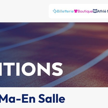
Billetterie
Boutique
Athlé
ITIONS
/Ma-En Salle