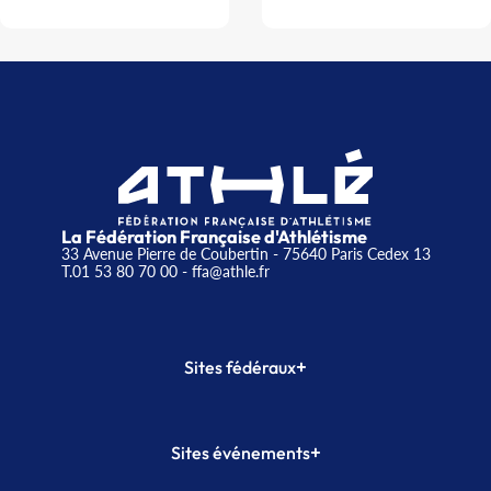
La Fédération Française d'Athlétisme
33 Avenue Pierre de Coubertin - 75640 Paris Cedex 13
T.01 53 80 70 00
- ffa@athle.fr
+
Sites fédéraux
SI-FFA
CALORG
+
Sites événements
Plateforme Formation
Meeting de Paris