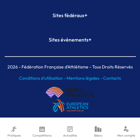
+
Sites fédéraux
SI-FFA
CALORG
+
Sites événements
Plateforme Formation
Meeting de Paris
Meeting de Paris indoor
MAIF Ekiden de Paris
2026
- Fédération Française d'Athlétisme - Tous Droits Réservés
Conditions d'utilisation -
Mentions légales -
Contacts
Pratiques
Compétitions
Actualités
Bilans
Mon compte