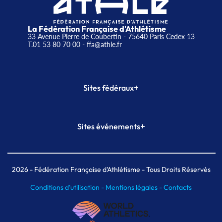
La Fédération Française d'Athlétisme
33 Avenue Pierre de Coubertin - 75640 Paris Cedex 13
T.01 53 80 70 00
- ffa@athle.fr
+
Sites fédéraux
SI-FFA
CALORG
+
Sites événements
Plateforme Formation
Meeting de Paris
Meeting de Paris indoor
MAIF Ekiden de Paris
2026
- Fédération Française d'Athlétisme - Tous Droits Réservés
Conditions d'utilisation -
Mentions légales -
Contacts