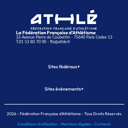
La Fédération Française d'Athlétisme
33 Avenue Pierre de Coubertin - 75640 Paris Cedex 13
T.01 53 80 70 00
- ffa@athle.fr
+
Sites fédéraux
SI-FFA
CALORG
+
Sites événements
Plateforme Formation
Meeting de Paris
Meeting de Paris indoor
MAIF Ekiden de Paris
2026
- Fédération Française d'Athlétisme - Tous Droits Réservés
Conditions d'utilisation -
Mentions légales -
Contacts